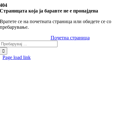
Skip
404
to
Страницата која ја баравте не е пронајдена
content
Вратете се на почетната страница или обидете се со
пребарување.
Почетна страница
Search
for:
Page load link
Go
to
Top