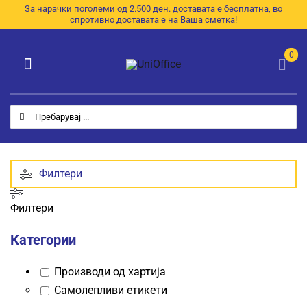
Skip
За нарачки поголеми од 2.500 ден. доставата е бесплатна, во
спротивно доставата е на Ваша сметка!
to
content
0
Toggle
Navigation
Категории
Search
for:
Почетна
За Нас
Филтери
Продавница
Филтери
E-Каталог
Категории
Контакт
Производи од хартија
Самолепливи етикети