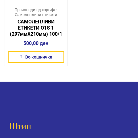
Производи од хартија
•
Самолепливи етикети
САМОЛЕПЛИВИ
ЕТИКЕТИ O1S 1
(297ммX210мм) 100/1
500,00
ден
Во кошничка
Штип