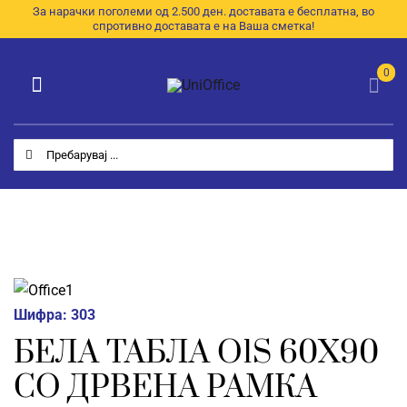
Skip
За нарачки поголеми од 2.500 ден. доставата е бесплатна, во
спротивно доставата е на Ваша сметка!
to
content
0
Toggle
Navigation
Категории
Search
for:
Почетна
За Нас
Продавница
E-Каталог
Шифра:
303
БЕЛА ТАБЛА O1S 60X90
Контакт
СО ДРВЕНА РАМКА