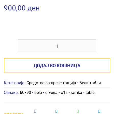
900,00
ден
БЕЛА
ТАБЛА
O1S
ДОДАЈ ВО КОШНИЦА
60X90
СО
Категорија:
Средства за презентација
•
Бели табли
ДРВЕНА
РАМКА
Ознака:
60x90
•
bela
•
drvena
•
o1s
•
ramka
•
tabla
количина