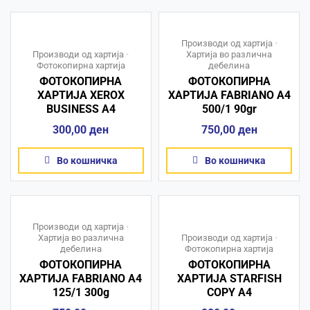
Производи од хартија
•
Производи од хартија
•
Хартија во различна
Фотокопирна хартија
дебелина
ФОТОКОПИРНА
ФОТОКОПИРНА
ХАРТИЈА XEROX
ХАРТИЈА FABRIANO A4
BUSINESS A4
500/1 90gr
300,00
ден
750,00
ден
Во кошничка
Во кошничка
Производи од хартија
•
Хартија во различна
Производи од хартија
•
дебелина
Фотокопирна хартија
ФОТОКОПИРНА
ФОТОКОПИРНА
ХАРТИЈА FABRIANO A4
ХАРТИЈА STARFISH
125/1 300g
COPY A4