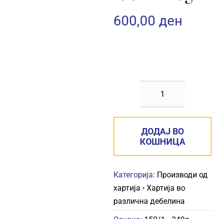
Контакт
600,00
ден
ФОТОКОПИРН
ХАРТИЈА
FABRIANO
ДОДАЈ ВО
150/1
КОШНИЦА
240g
количина
Категорија:
Производи од
хартија
•
Хартија во
различна дебелина