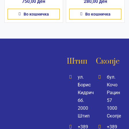
750,00
ден
280,00
ден
Во кошничка
Во кошничка
Штип
Скопје
ул.
бул.
Борис
Кочо
Кидрич
Рацин
бб.
57
2000
1000
Штип
Скопје
+389
+389