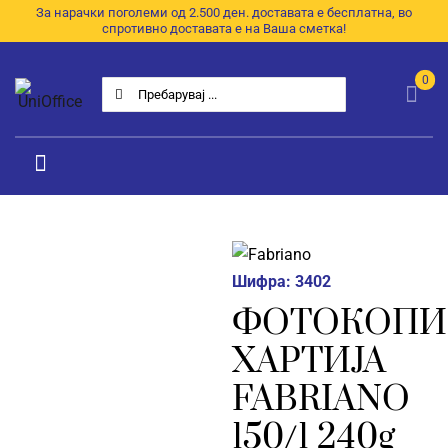
Skip
За нарачки поголеми од 2.500 ден. доставата е бесплатна, во
спротивно доставата е на Ваша сметка!
to
content
0
Search
for:
Toggle
Navigation
Категории
Почетна
Шифра:
3402
ФОТОКОПИ
За Нас
ХАРТИЈА
Продавница
FABRIANO
E-Каталог
150/1 240g