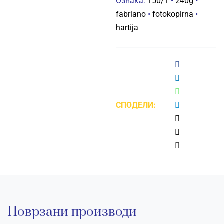
Ознака:
150/1
•
240g
•
fabriano
•
fotokopirna
•
hartija
СПОДЕЛИ:
Поврзани производи