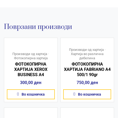
Поврзани производи
Производи од хартија
•
Производи од хартија
•
Хартија во различна
Фотокопирна хартија
дебелина
ФОТОКОПИРНА
ФОТОКОПИРНА
ХАРТИЈА XEROX
ХАРТИЈА FABRIANO A4
BUSINESS A4
500/1 90gr
300,00
ден
750,00
ден
Во кошничка
Во кошничка