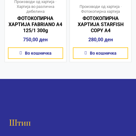
Производи од хартија
•
Хартија во различна
Производи од хартија
•
дебелина
Фотокопирна хартија
ФОТОКОПИРНА
ФОТОКОПИРНА
ХАРТИЈА FABRIANO A4
ХАРТИЈА STARFISH
125/1 300g
COPY A4
750,00
ден
280,00
ден
Во кошничка
Во кошничка
Штип