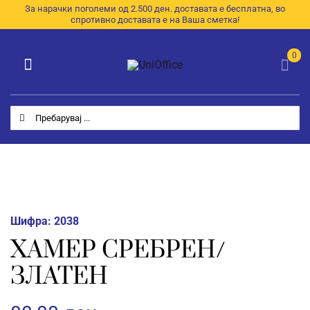
Skip
За нарачки поголеми од 2.500 ден. доставата е бесплатна, во
спротивно доставата е на Ваша сметка!
to
content
0
Toggle
Navigation
Категории
Search
for:
Почетна
За Нас
Продавница
Шифра:
2038
E-Каталог
ХАМЕР СРЕБРЕН/
ЗЛАТЕН
Контакт