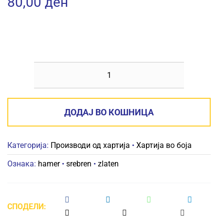
80,00
ден
ХАМЕР
СРЕБРЕН/
ЗЛАТЕН
ДОДАЈ ВО КОШНИЦА
количина
Категорија:
Производи од хартија
•
Хартија во боја
Ознака:
hamer
•
srebren
•
zlaten
СПОДЕЛИ: