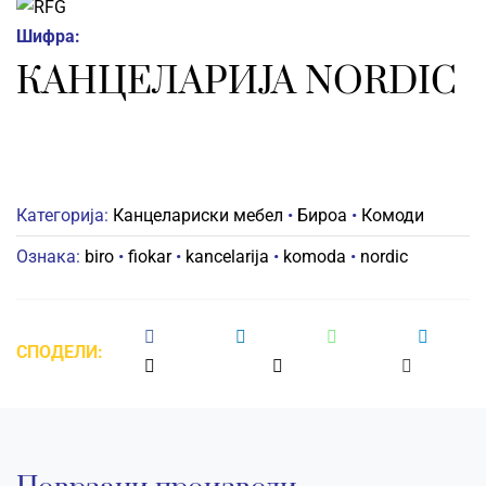
Шифра:
КАНЦЕЛАРИЈА NORDIC
Категорија:
Канцелариски мебел
•
Бироа
•
Комоди
Ознака:
biro
•
fiokar
•
kancelarija
•
komoda
•
nordic
СПОДЕЛИ: