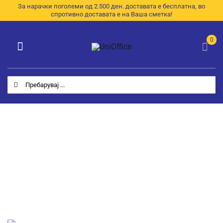
Skip
За нарачки поголеми од 2.500 ден. доставата е бесплатна, во
спротивно доставата е на Ваша сметка!
to
content
0
Toggle
Navigation
Категории
Search
for:
Почетна
За Нас
Продавница
E-Каталог
Контакт