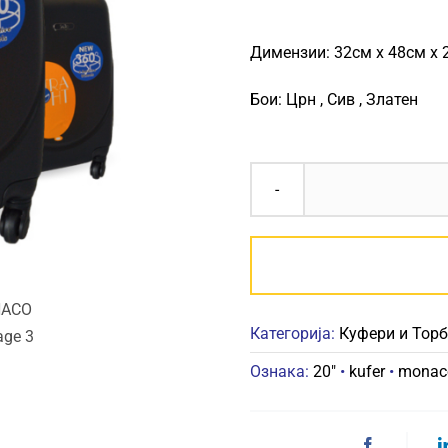
Димензии: 32см х 48см х 
Бои: Црн , Сив , Златен
Категорија:
Куфери и Тор
Ознака:
20"
•
kufer
•
monac