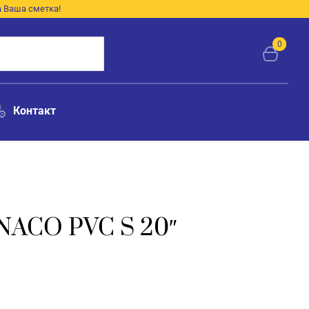
а Ваша сметка!
0
Контакт
ACO PVC S 20″