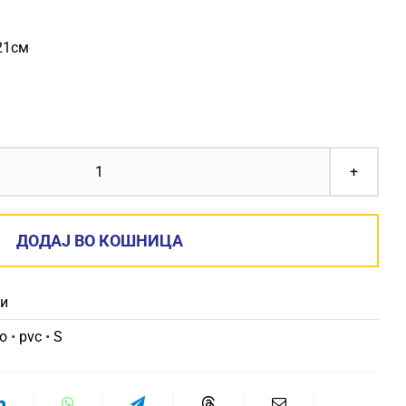
21см
КУФЕР
MONACO
PVC
ДОДАЈ ВО КОШНИЦА
S
20"
би
количина
o
•
pvc
•
S