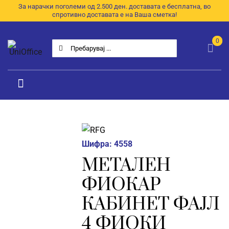
Skip
За нарачки поголеми од 2.500 ден. доставата е бесплатна, во
спротивно доставата е на Ваша сметка!
to
content
0
Search
for:
Toggle
Navigation
Категории
Почетна
Шифра:
4558
МЕТАЛЕН
За Нас
ФИОКАР
Продавница
КАБИНЕТ ФАЈЛ
E-Каталог
4 ФИОКИ