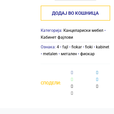
ФИОКАР
КАБИНЕТ
ДОДАЈ ВО КОШНИЦА
ФАЈЛ
4
Категорија:
Канцелариски мебел
•
ФИОКИ
Кабинет фајлови
62x45.2x133.5
cm
Ознака:
4
•
fajl
•
fiokar
•
fioki
•
kabinet
количина
•
metalen
•
метален
•
фиокар
СПОДЕЛИ: