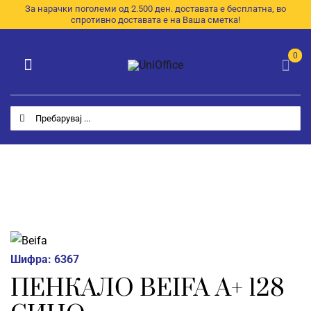
Skip
За нарачки поголеми од 2.500 ден. доставата е бесплатна, во
спротивно доставата е на Ваша сметка!
to
content
0
Toggle
Navigation
Категории
Search
for:
Почетна
За Нас
Продавница
E-Каталог
Шифра:
6367
Контакт
ПЕНКАЛО BEIFA A+ 128