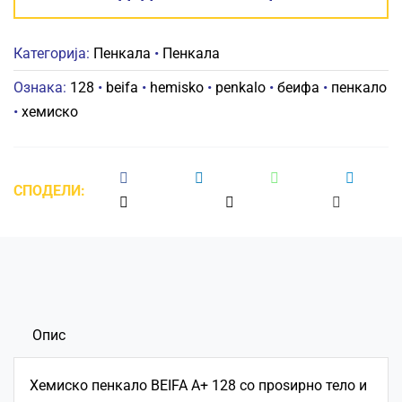
128
СИНО
Категорија:
Пенкала
•
Пенкала
количина
Ознака:
128
•
beifa
•
hemisko
•
penkalo
•
беифа
•
пенкало
•
хемиско
СПОДЕЛИ:
Опис
Хемиско пенкало BEIFA
A+ 128
со проѕирно тело и