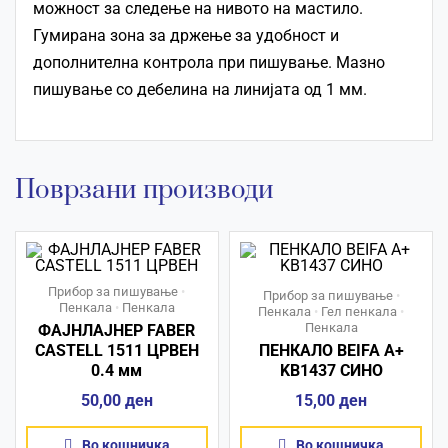
можност за следење на нивото на мастило.
Гумирана зона за држење за удобност и
дополнителна контрола при пишување. Мазно
пишување со дебелина на линијата од 1 мм.
Поврзани производи
Прибор за пишување
•
Прибор за пишување
•
Пенкала
•
Пенкала
Пенкала
•
Гел пенкала
•
Пенкала
ФАЈНЛАЈНЕР FABER
CASTELL 1511 ЦРВЕН
ПЕНКАЛО BEIFA A+
0.4 мм
KB1437 СИНО
50,00
ден
15,00
ден
Во кошничка
Во кошничка