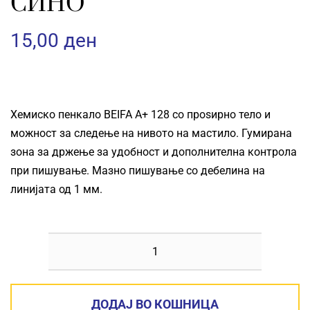
СИНО
15,00
ден
Хемиско пенкало BEIFA
A+ 128
со проѕирно тело и
можност за следење на нивото на мастило. Гумирана
зона за држење за удобност и дополнителна контрола
при пишување. Мазно пишување со дебелина на
линијата од 1 мм.
ПЕНКАЛО
BEIFA
A+
ДОДАЈ ВО КОШНИЦА