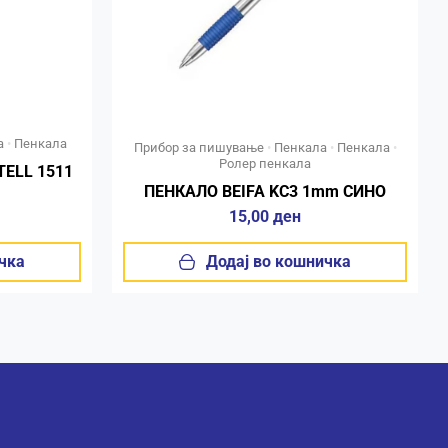
а
•
Пенкала
Прибор за пишување
•
Пенкала
•
Пенкала
•
Ролер пенкала
ELL 1511
ПЕНКАЛО BEIFA KC3 1mm СИНО
15,00
ден
чка
Додај во кошничка