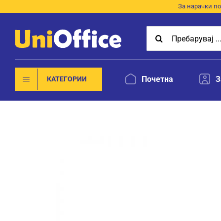
Skip
За нарачки по
to
Search
content
for:
Почетна
З
КАТЕГОРИИ