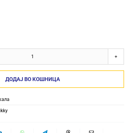
ПЕНКАЛО
ROTRING
TIKKY
ДОДАЈ ВО КОШНИЦА
количина
кала
ikky