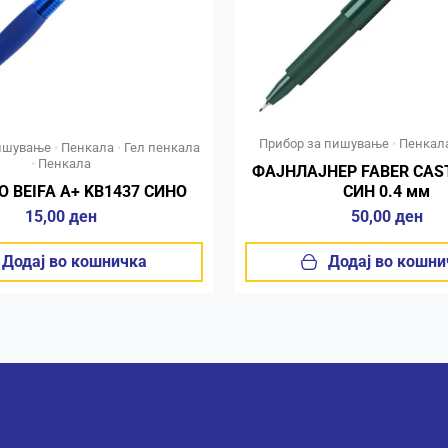
Прибор за пишување
•
Пенкал
пишување
•
Пенкала
•
Гел пенкала
•
Пенкала
ФАЈНЛАЈНЕР FABER CAST
 BEIFA A+ KB1437 СИНО
СИН 0.4 мм
15,00
ден
50,00
ден
Додај во кошничка
Додај во кошни