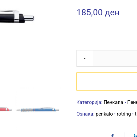
185,00
ден
Категорија:
Пенкала
•
Пен
Ознака:
penkalo
•
rotring
•
t