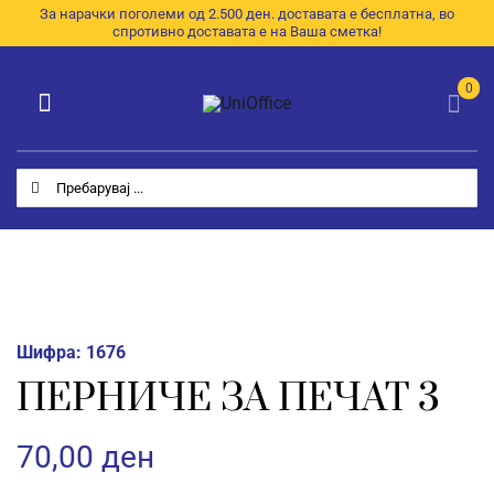
Skip
За нарачки поголеми од 2.500 ден. доставата е бесплатна, во
спротивно доставата е на Ваша сметка!
to
content
0
Toggle
Navigation
Категории
Search
for:
Почетна
За Нас
Продавница
Шифра:
1676
E-Каталог
ПЕРНИЧЕ ЗА ПЕЧАТ 3
Контакт
70,00
ден