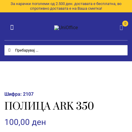
Skip
За нарачки поголеми од 2.500 ден. доставата е бесплатна, во
спротивно доставата е на Ваша сметка!
to
content
0
Toggle
Navigation
Категории
Search
for:
Почетна
За Нас
Продавница
Шифра:
2107
E-Каталог
ПОЛИЦА ARK 350
Контакт
100,00
ден