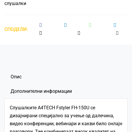
БЕЛИ
слушалки
количина
СПОДЕЛИ:
Опис
Дополнителни информации
Слушалките
A4TECH
Fstyler FH-150U се
дизајнирани специјално за учење од далечина,
видео конференции, вебинари и какви било онлајн
разговори. Тие комбинираат висок квалитет на