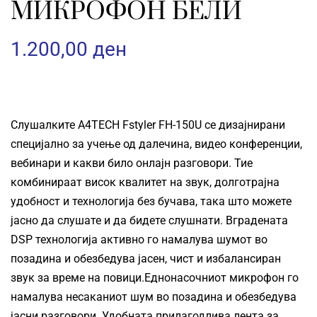
МИКРОФОН БЕЛИ
1.200,00
ден
Слушалките
A4TECH
Fstyler FH-150U се дизајнирани
специјално за учење од далечина, видео конференции,
вебинари и какви било онлајн разговори. Тие
комбинираат висок квалитет на звук, долготрајна
удобност и технологија без бучава, така што можете
јасно да слушате и да бидете слушнати. Вградената
DSP технологија активно го намалува шумот во
позадина и обезбедува јасен, чист и избалансиран
звук за време на повици.
Еднонасочниот микрофон го
намалува несаканиот шум во позадина и обезбедува
јасни разговори. Удобната прилагодлива лента за