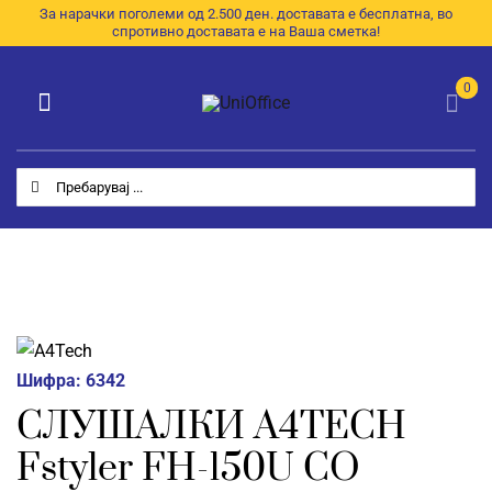
Skip
За нарачки поголеми од 2.500 ден. доставата е бесплатна, во
спротивно доставата е на Ваша сметка!
to
content
0
Toggle
Navigation
Категории
Search
for:
Почетна
За Нас
Продавница
E-Каталог
Шифра:
6342
СЛУШАЛКИ A4TECH
Контакт
Fstyler FH-150U СО