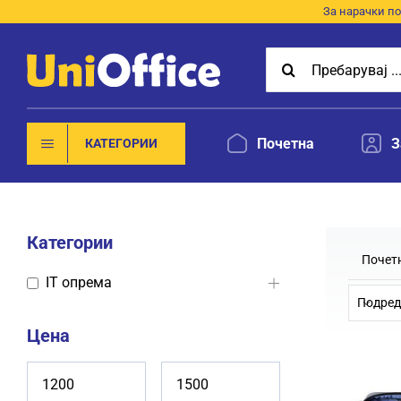
Skip
За нарачки по
to
Search
content
for:
Почетна
З
КАТЕГОРИИ
Категории
Почет
IT опрема
Подред
Цена