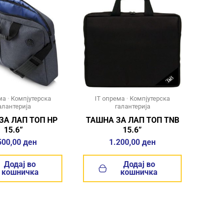
ма
•
Компјутерска
IT опрема
•
Компјутерска
алантерија
галантерија
ЗА ЛАП ТОП HP
ТАШНА ЗА ЛАП ТОП TNB
15.6”
15.6”
500,00
ден
1.200,00
ден
Додај во
Додај во
кошничка
кошничка