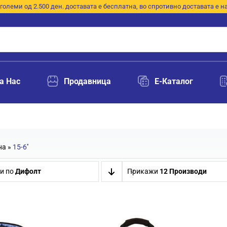
големи од 2.500 ден. доставата е бесплатна, во спротивно доставата е н
а Нас
Продавница
E-Каталог
на
»
15-6''
и по
Дифолт
Прикажи
12 Производи