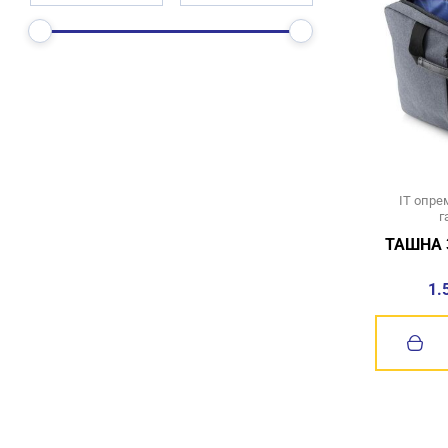
IT опре
г
ТАШНА 
1.