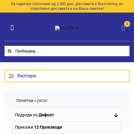
Skip
За нарачки поголеми од 2.500 ден. доставата е бесплатна, во
спротивно доставата е на Ваша сметка!
to
content
0
Toggle
Navigation
Категории
Search
for:
Почетна
За Нас
Филтери
Продавница
Почетна
»
pecat
E-Каталог
Подреди по
Дифолт
Контакт
Прикажи
12 Производи