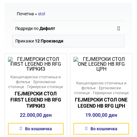
Почетна
»
stol
Подреди по
Дифолт
Прикажи
12 Производи
Канцелариски столчиња и
фотељи
•
Ергономски
Канцелариски столчиња и
столици
•
Гејмерски столици
фотељи
•
Ергономски
столици
•
Гејмерски столици
ГЕЈМЕРСКИ СТОЛ
FIRST LEGEND HB RFG
ГЕЈМЕРСКИ СТОЛ ONE
ТИРКИЗ
LEGEND HB RFG ЦРН
22.000,00
ден
19.000,00
ден
Во кошничка
Во кошничка