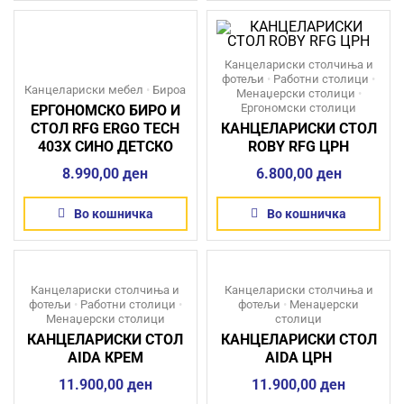
Канцелариски столчиња и
фотељи
•
Работни столици
•
Канцелариски мебел
•
Бироа
Менаџерски столици
•
Ергономски столици
ЕРГОНОМСКО БИРО И
СТОЛ RFG ERGO TECH
КАНЦЕЛАРИСКИ СТОЛ
403X СИНО ДЕТСКО
ROBY RFG ЦРН
8.990,00
ден
6.800,00
ден
Во кошничка
Во кошничка
Канцелариски столчиња и
Канцелариски столчиња и
фотељи
•
Работни столици
•
фотељи
•
Менаџерски
Менаџерски столици
столици
КАНЦЕЛАРИСКИ СТОЛ
КАНЦЕЛАРИСКИ СТОЛ
AIDA КРЕМ
AIDA ЦРН
11.900,00
ден
11.900,00
ден