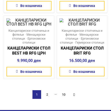
Во кошничка
Во кошничка
Канцелариски столчиња и
Канцелариски столчиња и
фотељи
•
Менаџерски
фотељи
•
Менаџерски
столици
•
Ергономски
столици
•
Ергономски
столици
столици
•
Гејмерски столици
КАНЦЕЛАРИСКИ СТОЛ
КАНЦЕЛАРИСКИ СТОЛ
BEST HB RFG ЦРН
BRIT RFG
9.990,00
ден
16.500,00
ден
Во кошничка
Во кошничка
1
2
···
10