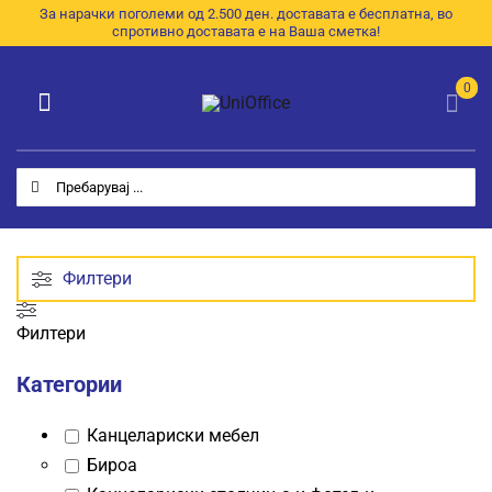
Skip
За нарачки поголеми од 2.500 ден. доставата е бесплатна, во
спротивно доставата е на Ваша сметка!
to
content
0
Toggle
Navigation
Категории
Search
for:
Почетна
За Нас
Филтери
Продавница
Филтери
E-Каталог
Категории
Контакт
Канцелариски мебел
Бироа