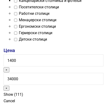
Канцелариски столчиња и фотељи
Посетителски столици
Работни столици
Менаџерски столици
Ергономски столици
Гејмерски столици
Детски столици
Цена
×
×
Show
(
111
)
Cancel