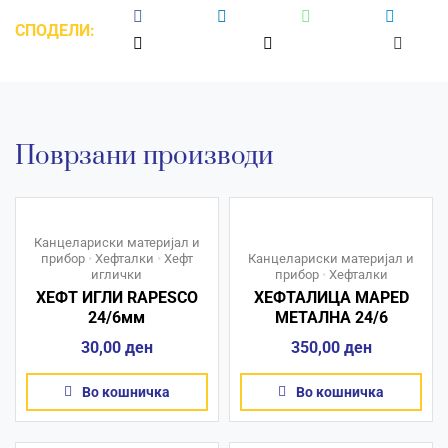
СПОДЕЛИ:
Поврзани производи
Канцелариски материјал и
прибор
•
Хефталки
•
Хефт
Канцелариски материјал и
иглички
прибор
•
Хефталки
ХЕФТ ИГЛИ RAPESCO
ХЕФТАЛИЦА MAPED
24/6мм
МЕТАЛНА 24/6
30,00
ден
350,00
ден
Во кошничка
Во кошничка