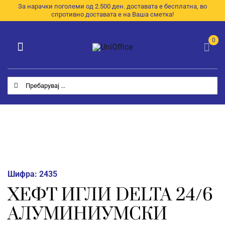
Skip
За нарачки поголеми од 2.500 ден. доставата е бесплатна, во
спротивно доставата е на Ваша сметка!
to
content
0
Toggle
Navigation
Категории
Search
for:
Почетна
За Нас
Продавница
E-Каталог
Шифра:
2435
ХЕФТ ИГЛИ DELTA 24/6
Контакт
АЛУМИНИУМСКИ