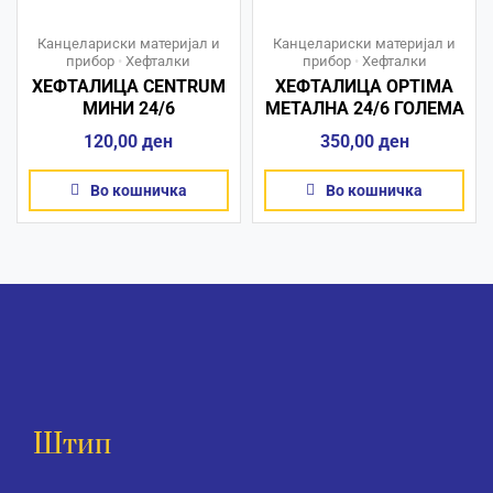
Канцелариски материјал и
Канцелариски материјал и
прибор
•
Хефталки
прибор
•
Хефталки
ХЕФТАЛИЦА CENTRUM
ХЕФТАЛИЦА OPTIMA
МИНИ 24/6
МЕТАЛНА 24/6 ГОЛЕМА
120,00
ден
350,00
ден
Во кошничка
Во кошничка
Штип