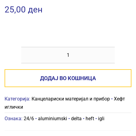
25,00
ден
ХЕФТ
ИГЛИ
DELTA
ДОДАЈ ВО КОШНИЦА
24/6
АЛУМИНИУМСКИ
Категорија:
Канцелариски материјал и прибор
•
Хефт
количина
иглички
Ознака:
24/6
•
aluminiumski
•
delta
•
heft
•
igli