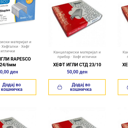
иски материјал и
•
Хефталки
•
Хефт
иглички
Канцелариски материјал и
Ка
прибор
•
Хефт иглички
ИГЛИ RAPESCO
24/6мм
ХЕФТ ИГЛИ СТД 23/10
ХЕ
0,00
ден
50,00
ден
Додај во
Додај во
кошничка
кошничка