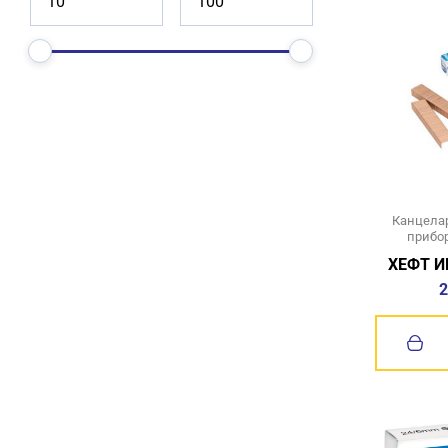
Канцелар
прибо
ХЕФТ И
2