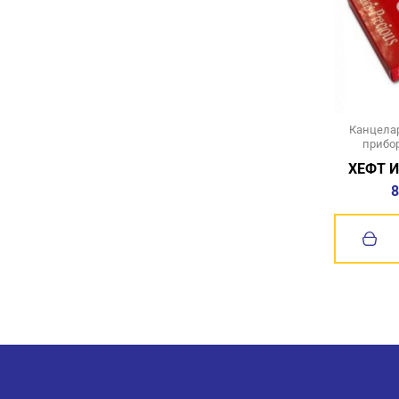
Канцелар
прибо
ХЕФТ И
8