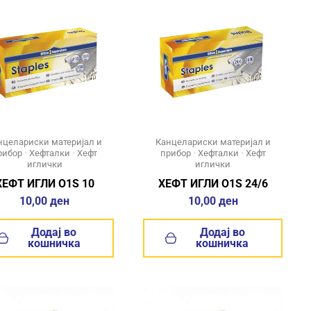
нцелариски материјал и
Канцелариски материјал и
рибор
•
Хефталки
•
Хефт
прибор
•
Хефталки
•
Хефт
иглички
иглички
ХЕФТ ИГЛИ O1S 10
ХЕФТ ИГЛИ O1S 24/6
10,00
ден
10,00
ден
Додај во
Додај во
кошничка
кошничка