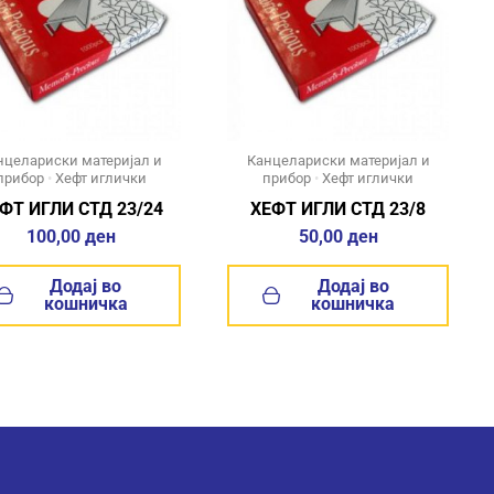
нцелариски материјал и
Канцелариски материјал и
прибор
•
Хефт иглички
прибор
•
Хефт иглички
ФТ ИГЛИ СТД 23/24
ХЕФТ ИГЛИ СТД 23/8
100,00
ден
50,00
ден
Додај во
Додај во
кошничка
кошничка