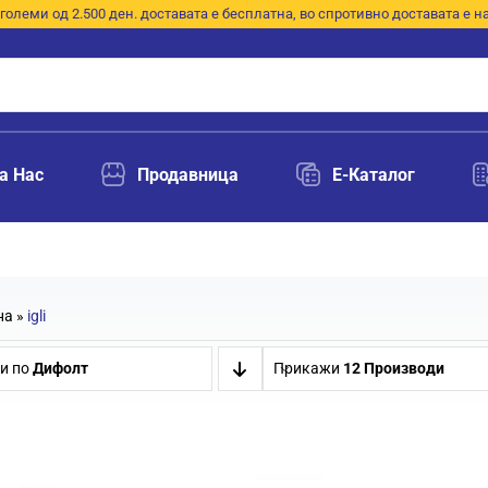
големи од 2.500 ден. доставата е бесплатна, во спротивно доставата е н
а Нас
Продавница
E-Каталог
на
»
igli
и по
Дифолт
Прикажи
12 Производи