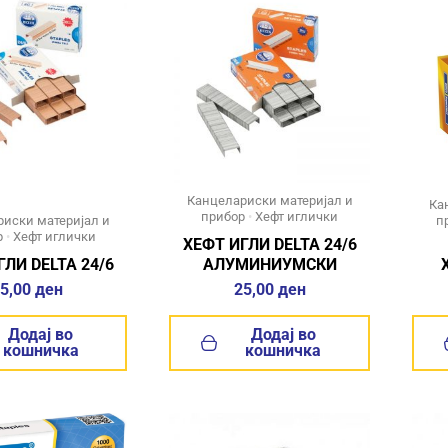
Канцелариски материјал и
Ка
прибор
•
Хефт иглички
иски материјал и
п
р
•
Хефт иглички
ХЕФТ ИГЛИ DELTA 24/6
ГЛИ DELTA 24/6
АЛУМИНИУМСКИ
5,00
ден
25,00
ден
Додај во
Додај во
кошничка
кошничка