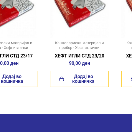
иски материјал и
Канцелариски материјал и
Ка
р
•
Хефт иглички
прибор
•
Хефт иглички
ГЛИ СТД 23/17
ХЕФТ ИГЛИ СТД 23/20
ХЕ
0,00
ден
90,00
ден
Додај во
Додај во
кошничка
кошничка