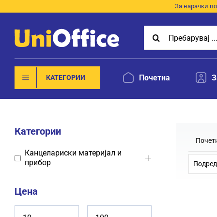
Skip
За нарачки по
to
Search
content
for:
Почетна
З
КАТЕГОРИИ
Категории
Почет
Канцелариски материјал и
прибор
Подред
Цена