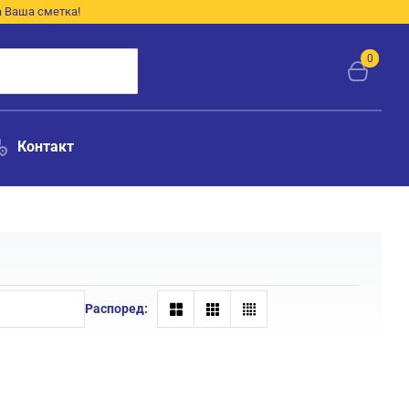
а Ваша сметка!
0
Контакт
Распоред: