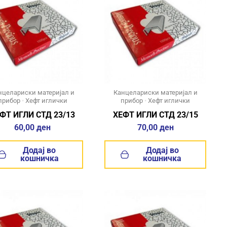
нцелариски материјал и
Канцелариски материјал и
прибор
•
Хефт иглички
прибор
•
Хефт иглички
ФТ ИГЛИ СТД 23/13
ХЕФТ ИГЛИ СТД 23/15
60,00
ден
70,00
ден
Додај во
Додај во
кошничка
кошничка