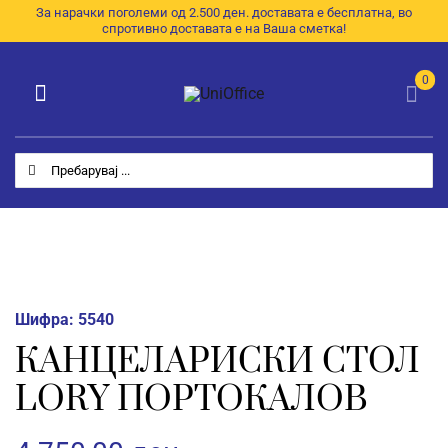
Skip
За нарачки поголеми од 2.500 ден. доставата е бесплатна, во
спротивно доставата е на Ваша сметка!
to
content
0
Toggle
Navigation
Категории
Search
for:
Почетна
За Нас
Продавница
Шифра:
5540
E-Каталог
КАНЦЕЛАРИСКИ СТОЛ
LORY ПОРТОКАЛОВ
Контакт