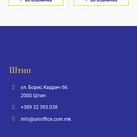
Во кошничка
Во кошничка
Штип
ул. Борис Кидрич бб.
2000 Штип
+389 32 393.038
info@unioffice.com.mk