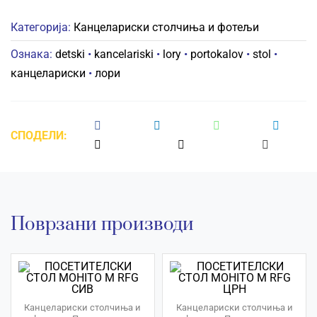
количина
Категорија:
Канцелариски столчиња и фотељи
Ознака:
detski
•
kancelariski
•
lory
•
portokalov
•
stol
•
канцелариски
•
лори
СПОДЕЛИ:
Поврзани производи
Канцелариски столчиња и
Канцелариски столчиња и