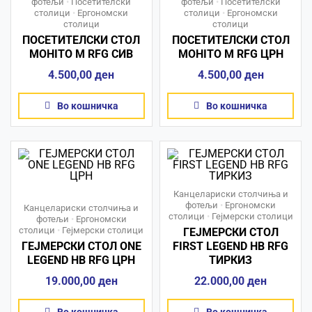
фотељи
•
Посетителски
фотељи
•
Посетителски
столици
•
Ергономски
столици
•
Ергономски
столици
столици
ПОСЕТИТЕЛСКИ СТОЛ
ПОСЕТИТЕЛСКИ СТОЛ
MOHITO М RFG СИВ
MOHITO М RFG ЦРН
4.500,00
ден
4.500,00
ден
Во кошничка
Во кошничка
Канцелариски столчиња и
фотељи
•
Ергономски
Канцелариски столчиња и
столици
•
Гејмерски столици
фотељи
•
Ергономски
столици
•
Гејмерски столици
ГЕЈМЕРСКИ СТОЛ
ГЕЈМЕРСКИ СТОЛ ONE
FIRST LEGEND HB RFG
LEGEND HB RFG ЦРН
ТИРКИЗ
19.000,00
ден
22.000,00
ден