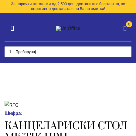
Skip
За нарачки поголеми од 2.500 ден. доставата е бесплатна, во
спротивно доставата е на Ваша сметка!
to
content
0
Toggle
Navigation
Категории
Search
for:
Почетна
За Нас
Продавница
E-Каталог
Шифра:
Контакт
КАНЦЕЛАРИСКИ СТОЛ