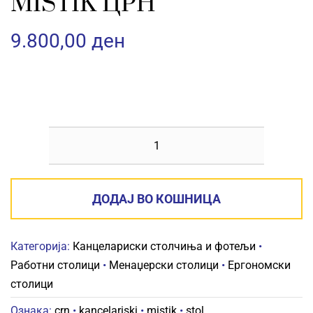
MISTIK ЦРН
9.800,00
ден
КАНЦЕЛАРИСКИ
СТОЛ
MISTIK
ДОДАЈ ВО КОШНИЦА
ЦРН
количина
Категорија:
Канцелариски столчиња и фотељи
•
Работни столици
•
Менаџерски столици
•
Ергономски
столици
Ознака:
crn
•
kancelariski
•
mistik
•
stol