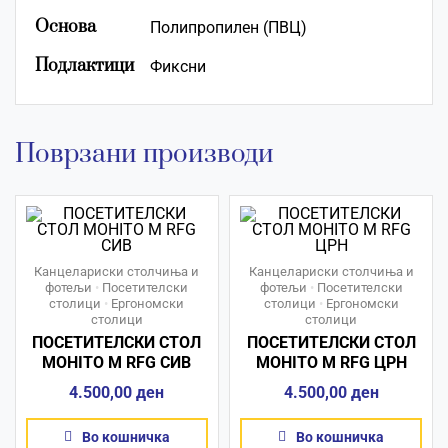
Основа
Полипропилен (ПВЦ)
Подлактици
Фиксни
Поврзани производи
Канцелариски столчиња и
Канцелариски столчиња и
фотељи
•
Посетителски
фотељи
•
Посетителски
столици
•
Ергономски
столици
•
Ергономски
столици
столици
ПОСЕТИТЕЛСКИ СТОЛ
ПОСЕТИТЕЛСКИ СТОЛ
MOHITO М RFG СИВ
MOHITO М RFG ЦРН
4.500,00
ден
4.500,00
ден
Во кошничка
Во кошничка