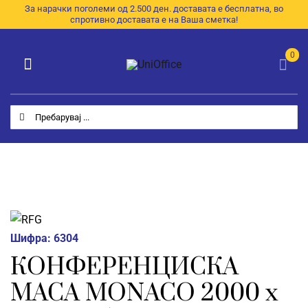
Skip
За нарачки поголеми од 2.500 ден. доставата е бесплатна, во
спротивно доставата е на Ваша сметка!
to
content
0
Toggle
Navigation
Категории
Search
for:
Почетна
За Нас
Продавница
E-Каталог
Шифра:
6304
КОНФЕРЕНЦИСКА
Контакт
МАСА MONACO 2000 x