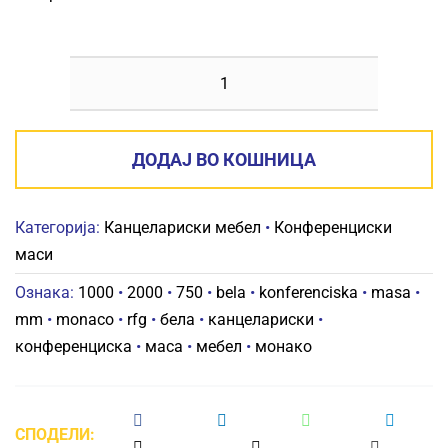
КОНФЕРЕНЦИСКА
МАСА
MONACO
ДОДАЈ ВО КОШНИЦА
2000
x
Категорија:
Канцелариски мебел
•
Конференциски
1000
маси
x
750
Ознака:
1000
•
2000
•
750
•
bela
•
konferenciska
•
masa
•
mm
mm
•
monaco
•
rfg
•
бела
•
канцелариски
•
БЕЛА
конференциска
•
маса
•
мебел
•
монако
RFG
количина
СПОДЕЛИ: