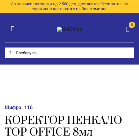
Skip
За нарачки поголеми од 2.500 ден. доставата е бесплатна, во
спротивно доставата е на Ваша сметка!
to
content
0
Toggle
Navigation
Категории
Search
for:
Почетна
За Нас
Продавница
E-Каталог
Шифра:
116
КОРЕКТОР ПЕНКАЛО
Контакт
TOP OFFICE 8мл