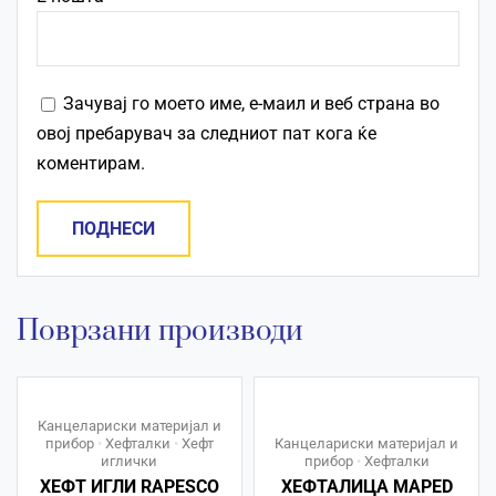
Зачувај го моето име, е-маил и веб страна во
овој пребарувач за следниот пат кога ќе
коментирам.
Поврзани производи
Канцелариски материјал и
прибор
•
Хефталки
•
Хефт
Канцелариски материјал и
иглички
прибор
•
Хефталки
ХЕФТ ИГЛИ RAPESCO
ХЕФТАЛИЦА MAPED