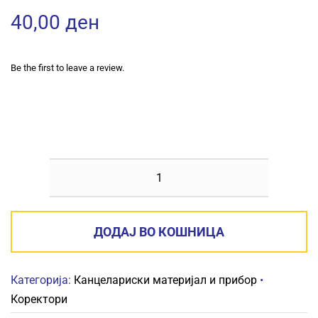
40,00
ден
Be the first to leave a review.
КОРЕКТОР
ПЕНКАЛО
TOP
ДОДАЈ ВО КОШНИЦА
OFFICE
8мл
Категорија:
Канцелариски материјал и прибор
•
количина
Коректори