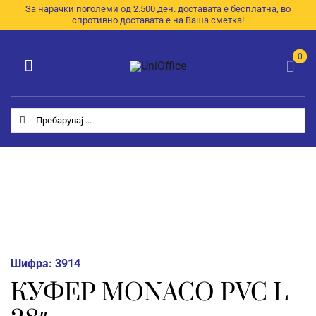
Skip
За нарачки поголеми од 2.500 ден. доставата е бесплатна, во
спротивно доставата е на Ваша сметка!
to
content
0
Toggle
Navigation
Категории
Search
for:
Почетна
За Нас
Продавница
E-Каталог
Шифра:
3914
Контакт
КУФЕР MONACO PVC L