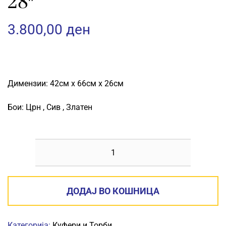
28″
3.800,00
ден
Димензии: 42см х 66см х 26см
Бои: Црн , Сив , Златен
КУФЕР
MONACO
PVC
ДОДАЈ ВО КОШНИЦА
L
28"
Категорија:
Куфери и Торби