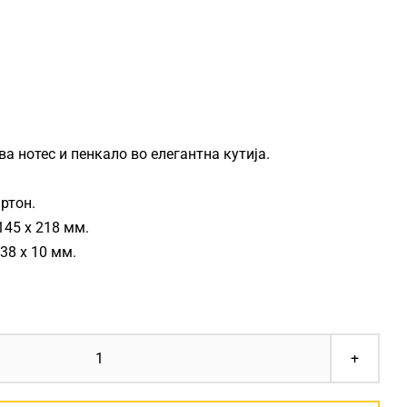
ва нотес и пенкало во елегантна кутија.
ртон.
145 x 218 мм.
38 x 10 мм.
НОТЕС
СЕТ