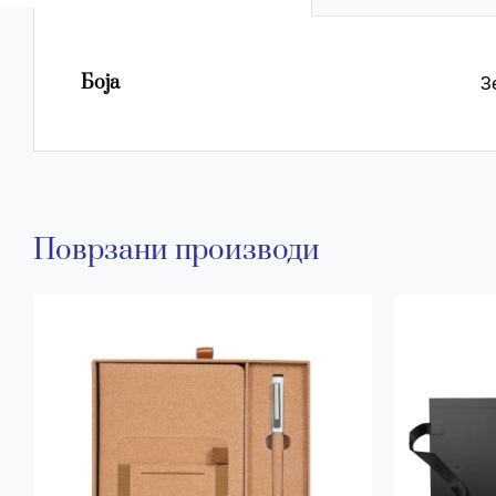
Боја
З
Поврзани производи