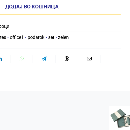
FLORAL
ДОДАЈ ВО КОШНИЦА
ЗЕЛЕН
количина
роци
tes
•
office1
•
podarok
•
set
•
zelen