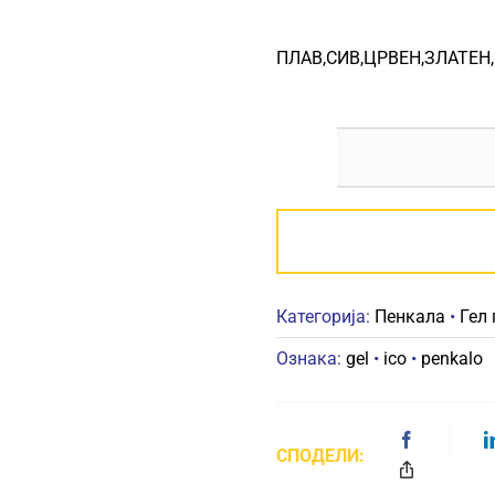
ПЛАВ,СИВ,ЦРВЕН,ЗЛАТЕН
Категорија:
Пенкала
•
Гел
Ознака:
gel
•
ico
•
penkalo
СПОДЕЛИ: