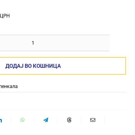
,ЦРН
ПЕНКАЛО
GEL
ICO
ДОДАЈ ВО КОШНИЦА
количина
 пенкала