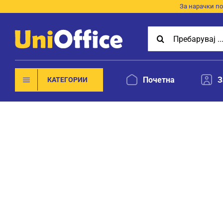
Skip
За нарачки по
to
Search
content
for:
Почетна
З
КАТЕГОРИИ