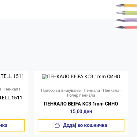
а
•
Пенкала
Прибор за пишување
•
Пенкала
•
Пенкала
•
Ролер пенкала
ELL 1511
ПЕНКАЛО BEIFA KC3 1mm СИНО
15,00
ден
чка
Додај во кошничка