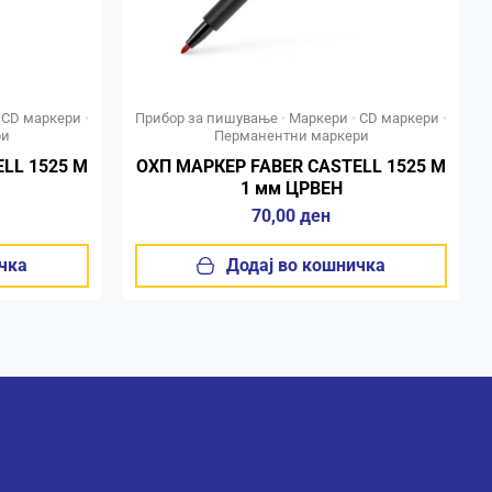
•
CD маркери
•
Прибор за пишување
•
Маркери
•
CD маркери
•
ри
Перманентни маркери
LL 1525 M
ОХП МАРКЕР FABER CASTELL 1525 M
1 мм ЦРВЕН
70,00
ден
чка
Додај во кошничка