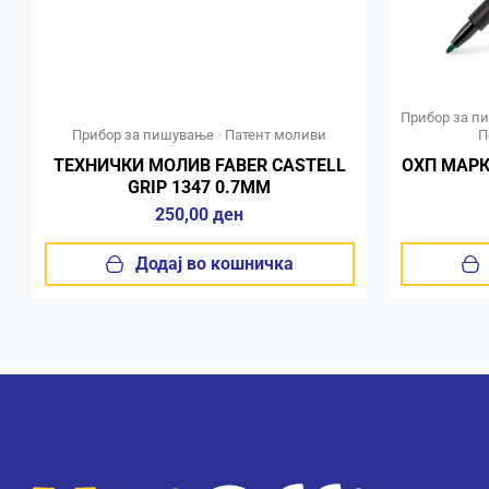
Прибор за п
Прибор за пишување
•
Патент моливи
П
ТЕХНИЧКИ МОЛИВ FABER CASTELL
ОХП МАРК
GRIP 1347 0.7MM
250,00
ден
Додај во кошничка