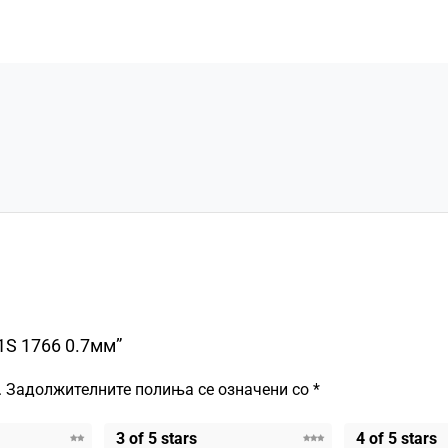
1S 1766 0.7мм”
.
Задолжителните полиња се означени со
*
3 of 5 stars
4 of 5 stars