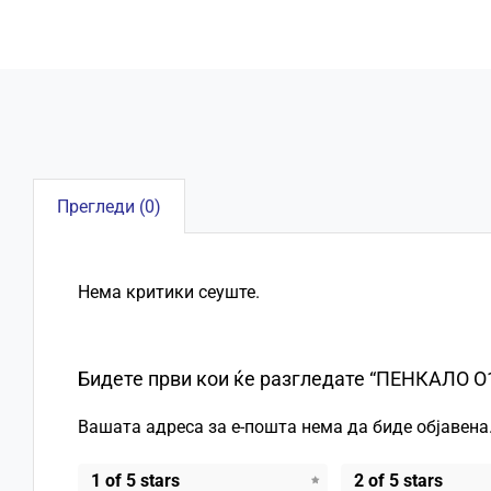
Прегледи (0)
Нема критики сеуште.
Бидете први кои ќе разгледате “ПЕНКАЛО O
Вашата адреса за е-пошта нема да биде објавена
1 of 5 stars
2 of 5 stars