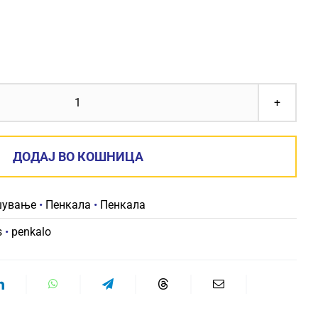
ПЕНКАЛО
O1S
1766
ДОДАЈ ВО КОШНИЦА
0.7мм
количина
шување
•
Пенкала
•
Пенкала
s
•
penkalo