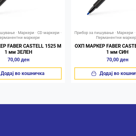
ишување
•
Маркери
•
CD маркери
•
Прибор за пишување
•
Маркери
ерманентни маркери
Перманентни марке
ЕР FABER CASTELL 1525 M
ОХП МАРКЕР FABER CASTE
1 мм ЗЕЛЕН
1 мм СИН
70,00
ден
70,00
ден
Додај во кошничка
Додај во кошни