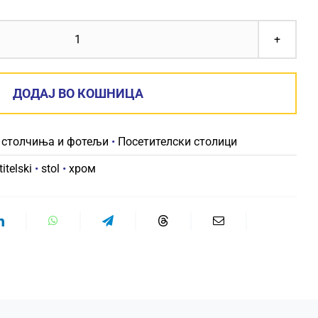
ПОСЕТИТЕЛСКИ
СТОЛ
ISO
ДОДАЈ ВО КОШНИЦА
CHROME
ЦРН
 столчиња и фотељи
•
Посетителски столици
количина
itelski
•
stol
•
хром