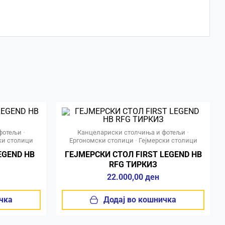
фотељи
•
Канцелариски столчиња и фотељи
•
ки столици
Ергономски столици
•
Гејмерски столици
EGEND HB
ГЕЈМЕРСКИ СТОЛ FIRST LEGEND HB
RFG ТИРКИЗ
22.000,00
ден
чка
Додај во кошничка