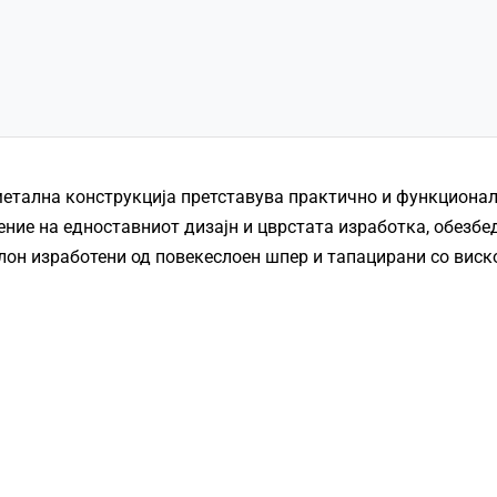
етална конструкција претставува практично и функционалн
ние на едноставниот дизајн и цврстата изработка, обезбе
лон изработени од повекеслоен шпер и тапацирани со виск