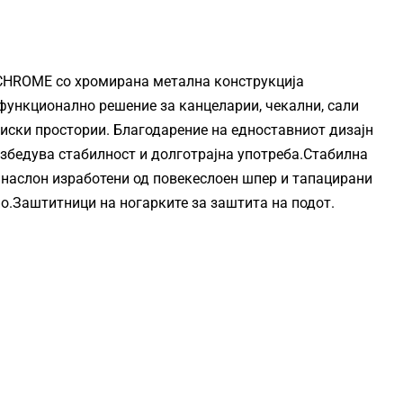
 CHROME
со хромирана метална конструкција
функционално решение за канцеларии, чекални, сали
иски простории. Благодарение на едноставниот дизајн
езбедува стабилност и долготрајна употреба.Стабилна
 наслон изработени од повекеслоен шпер и тапацирани
о.Заштитници на ногарките за заштита на подот.