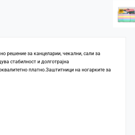
о решение за канцеларии, чекални, сали за
дува стабилност и долготрајна
оквалитетно платно.Заштитници на ногарките за