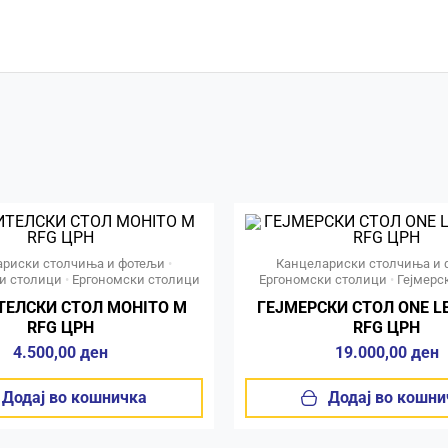
ариски столчиња и фотељи
•
Канцелариски столчиња и 
и столици
•
Ергономски столици
Ергономски столици
•
Гејмерс
ТЕЛСКИ СТОЛ MOHITO М
ГЕЈМЕРСКИ СТОЛ ONE L
RFG ЦРН
RFG ЦРН
4.500,00
ден
19.000,00
ден
Додај во кошничка
Додај во кошни