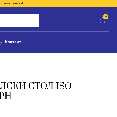
а Ваша сметка!
0
Контакт
ЛСКИ СТОЛ ISO
РН