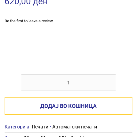
620,00
ден
Be the first to leave a review.
SHINY
S-
854
ДОДАЈ ВО КОШНИЦА
58ММХ22ММ
количина
Категорија:
Печати
•
Автоматски печати