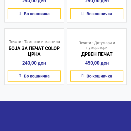
240,00
ден
240,00
ден
Во кошничка
Во кошничка
Печати
•
Тампони и мастила
Печати
•
Датумари и
нумератори
БОЈА ЗА ПЕЧАТ COLOP
ЦРНА
ДРВЕН ПЕЧАТ
240,00
ден
450,00
ден
Во кошничка
Во кошничка