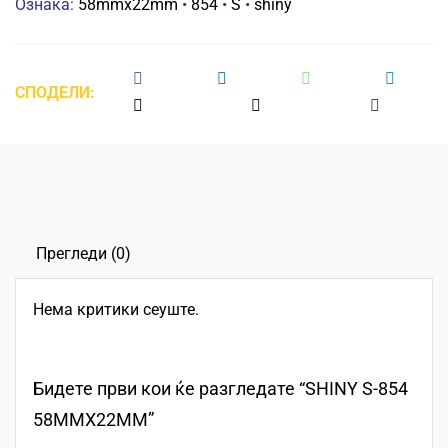
Ознака:
58mmx22mm
•
854
•
S
•
shiny
СПОДЕЛИ:
Прегледи (0)
Нема критики сеуште.
Бидете први кои ќе разгледате “SHINY S-854
58ММХ22ММ”