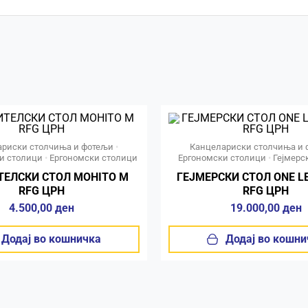
ариски столчиња и фотељи
•
Канцелариски столчиња и 
и столици
•
Ергономски столици
Ергономски столици
•
Гејмерс
ТЕЛСКИ СТОЛ MOHITO М
ГЕЈМЕРСКИ СТОЛ ONE L
RFG ЦРН
RFG ЦРН
4.500,00
ден
19.000,00
ден
Додај во кошничка
Додај во кошни