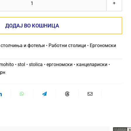
КАНЦЕЛАРИСКИ
СТОЛ
MOHITO
ДОДАЈ ВО КОШНИЦА
RFG
W
 столчиња и фотељи
•
Работни столици
•
Ергономски
ЦРН
количина
mohito
•
stol
•
stolica
•
ергономски
•
канцелариски
•
рн