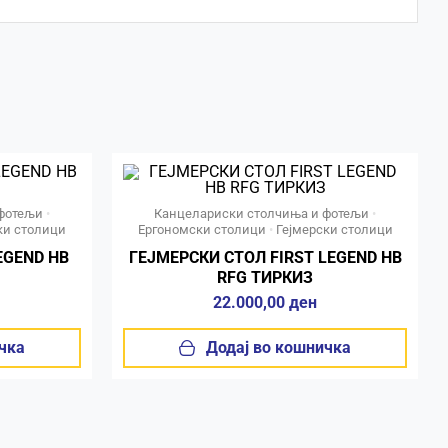
фотељи
•
Канцелариски столчиња и фотељи
•
ки столици
Ергономски столици
•
Гејмерски столици
EGEND HB
ГЕЈМЕРСКИ СТОЛ FIRST LEGEND HB
RFG ТИРКИЗ
22.000,00
ден
чка
Додај во кошничка