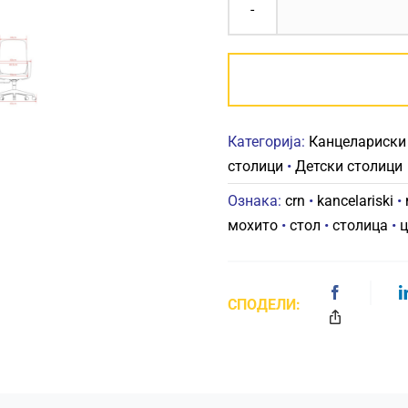
Категорија:
Канцелариски
столици
•
Детски столици
Ознака:
crn
•
kancelariski
•
мохито
•
стол
•
столица
•
ц
СПОДЕЛИ: