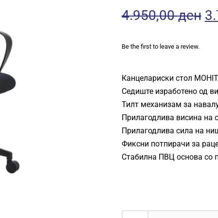
Or
4.950,00
ден
3
pr
Be the first to leave a review.
w
Канцелариски стол MOHI
4.
Седиште изработено од ви
Тилт механизам за навал
Прилагодлива висина на 
Прилагодлива сила на ни
Фиксни потпирачи за раце
Стабилна ПВЦ основа со п