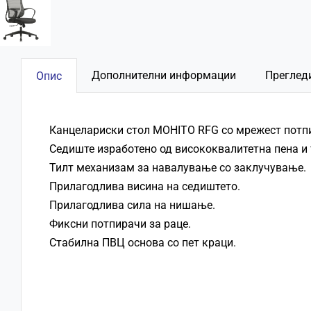
Дополнителни информации
Прегледи
Опис
Канцелариски стол MOHITO
RFG
со мрежест потпи
Седиште изработено од висококвалитетна пена и 
Тилт механизам за навалување со заклучување.
Прилагодлива висина на седиштето.
Прилагодлива сила на нишање.
Фиксни потпирачи за раце.
Стабилна ПВЦ основа со пет краци.