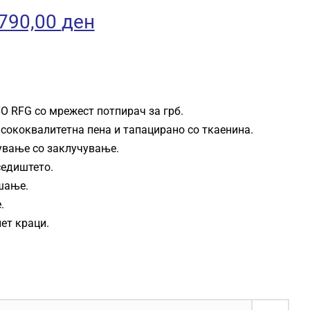
iginal
Current
.790,00
ден
ice
price
as:
is:
TO
RFG
со мрежест потпирач за грб.
950,00 ден.
3.790,00 ден.
сококвалитетна пена и тапацирано со ткаенина.
ување со заклучување.
седиштето.
шање.
.
ет краци.