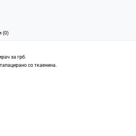
 (0)
рач за грб.
тапацирано со ткаенина.