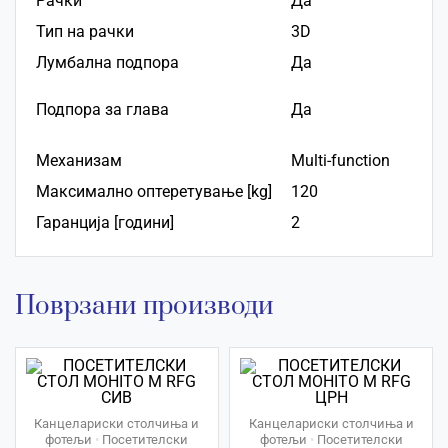
Рачки
Да
Тип на рачки
3D
Лумбалнa подпора
Да
Подпора за глава
Да
Механизам
Multi-function
Максимално оптеретување [kg]
120
Гаранција [години]
2
Поврзани производи
Канцелариски столчиња и
Канцелариски столчиња и
фотељи
•
Посетителски
фотељи
•
Посетителски