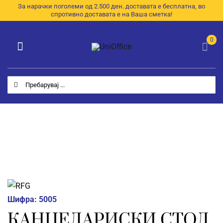
Skip
За нарачки поголеми од 2.500 ден. доставата е бесплатна, во
спротивно доставата е на Ваша сметка!
to
content
0
Toggle
Navigation
Категории
Search
for:
Почетна
За Нас
Продавница
E-Каталог
Контакт
Шифра:
5005
КАНЦЕЛАРИСКИ СТОЛ