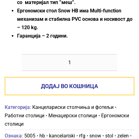
со материјал тип ”меш”.
Ергономски стол Snow HB има Multi-function
механизам и стабилна PVC основа и носивост до
– 120 kg.
Гаранција – 2 години.
КАНЦЕЛАРИСКИ
СТОЛ
RFG
ДОДАЈ ВО КОШНИЦА
SNOW
HB
Категорија:
Канцелариски столчиња и фотељи
•
ЗЕЛЕН
Работни столици
•
Менаџерски столици
•
Ергономски
количина
столици
Ознака:
5005
•
hb
•
kancelariski
•
rfg
•
snow
•
stol
•
zelen
•